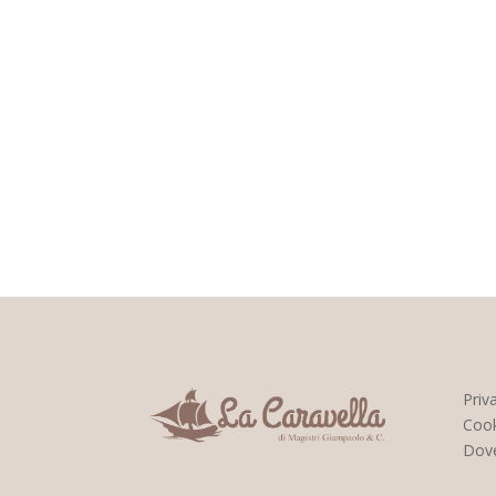
Priv
Cook
Dov