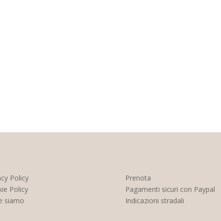
acy Policy
Prenota
ie Policy
Pagamenti sicuri con Paypal
e siamo
Indicazioni stradali